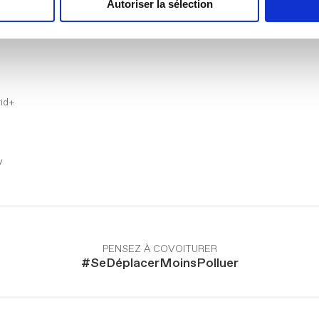
Autoriser la sélection
ban
id+
V
PENSEZ À COVOITURER
#SeDéplacerMoinsPolluer