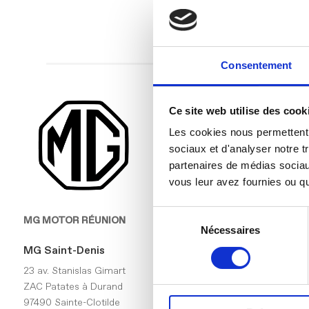
Consentement
Ce site web utilise des cook
Les cookies nous permettent d
sociaux et d'analyser notre t
partenaires de médias sociaux
vous leur avez fournies ou qu'
Sélection
MG MOTOR RÉUNION
MODÈLES
Nécessaires
du
consentement
MG Saint-Denis
MG3 Hybrid
23 av. Stanislas Gimart
ZAC Patates à Durand
MG4 EV
97490 Sainte-Clotilde