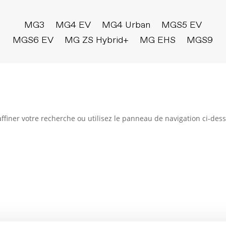
MG3
MG4 EV
MG4 Urban
MGS5 EV
MGS6 EV
MG ZS Hybrid+
MG EHS
MGS9
ffiner votre recherche ou utilisez le panneau de navigation ci-des