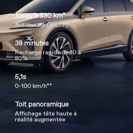
Jusqu’à 530 km*
Autonomie (WLTP)
38 minutes
Recharge rapide de 10 à
80%
5,1s
0-100 km/h**
Toit panoramique
Affichage tête haute à
réalité augmentée